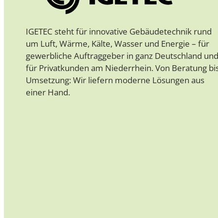
IGETEC steht für innovative Gebäudetechnik rund
um Luft, Wärme, Kälte, Wasser und Energie – für
gewerbliche Auftraggeber in ganz Deutschland un
für Privatkunden am Niederrhein. Von Beratung bi
Umsetzung: Wir liefern moderne Lösungen aus
einer Hand.
Follow us on Instagram
Follow us on Facebook
Auf LinkedIn ansehen