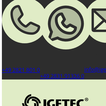
E-Mail
Telefon
WhatsApp
info@ige
+49 2821 801 0
+49 2831 91326 0