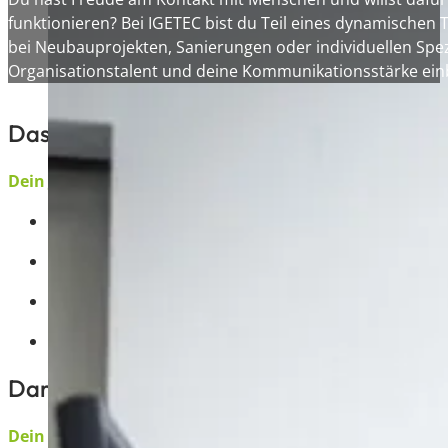
funktionieren? Bei IGETEC bist du Teil eines dynamischen 
bei Neubauprojekten, Sanierungen oder individuellen Spez
Organisationstalent und deine Kommunikationsstärke ein
Das erwartet dich
Dein Job
Annahme und Koordination von Serviceaufträgen
Direkter Kontakt zu Kunden und Partnern
Terminplanung und Abstimmung mit den Monteuren
Unterstützung bei administrativen Tätigkeiten und
Darauf kannst du dich freuen
Dein Team