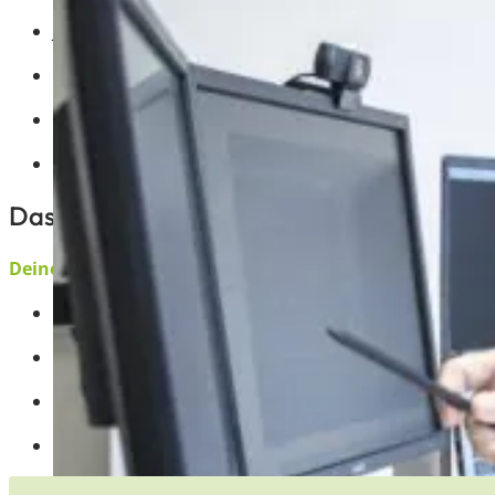
Junges, dynamisches Team, das anpackt
Abwechslungsreiche Aufgaben und kurze Entscheid
Moderne Arbeitsplätze und digitale Tools
Regelmäßige Weiterbildungen
Das bringst du mit:
Deine Erfahrung
Erste Erfahrung im Büro- bzw. Service-Management
Organisationstalent und Freude am Umgang mit Ku
Ambitionen, Entscheidungsstärke und Souveränität
Sicherer Umgang mit MS Office, insbesondere Excel