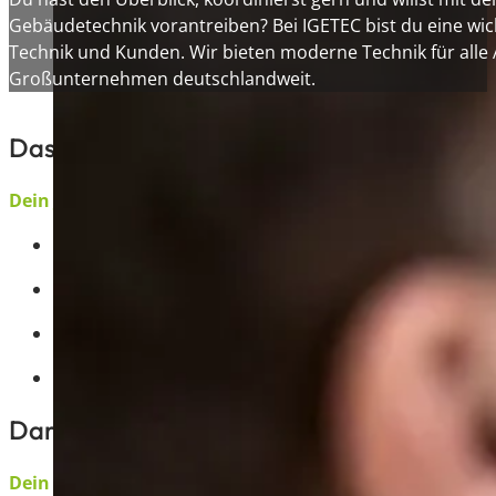
Gebäudetechnik vorantreiben? Bei IGETEC bist du eine wich
Technik und Kunden. Wir bieten moderne Technik für all
Großunternehmen deutschlandweit.
Das erwartet dich
Dein Job
Eigenverantwortliche Leitung von Projekten im Ber
Schwerpunkt auf Heizung, Lüftung und Klima
Unterstützung bei der technischen Planung und Um
Enge Zusammenarbeit mit Bauherren, Architekten 
Darauf kannst du dich freuen:
Dein Team