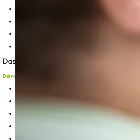
Einen sicheren Arbeitsplatz mit Verantwortung und 
Anspruchsvolle Projekte mit moderner HLK-Technik
Junges, dynamisches Team, das anpackt
Möglichkeiten zur persönlichen und fachlichen Weit
Das bringst du mit:
Deine Erfahrung
Abgeschlossenes Ausbildung mit Weiterbildung zum 
Erste Berufserfahrung in der Projektleitung
Ambitionen, Souveränität und Entscheidungsstärke
Hohe Einsatzbereitschaft und einem starken Teamge
Verhandlungsgeschick und Gestaltungswillen