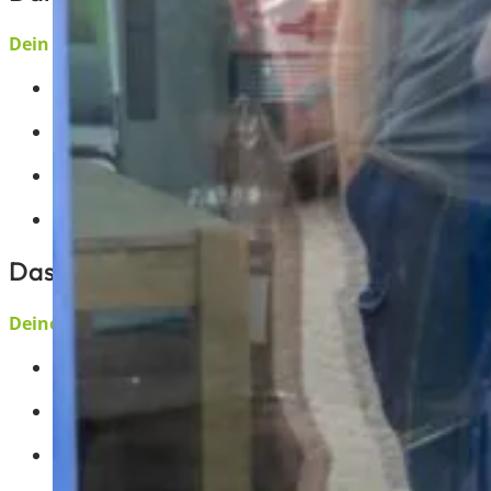
Dein Team
Eine abwechslungsreiche Ausbildung mit echten Prax
Moderne Arbeitsplätze und ein junges, dynamische
Persönliche Unterstützung durch erfahrene Kollegin
Sehr gute Übernahmechancen nach der Ausbildung
Das bringst du mit:
Deine Skills
Interesse an kaufmännischen Abläufen und Organisa
Spaß an Kommunikation und Teamarbeit
Selbstbewusstes Auftreten