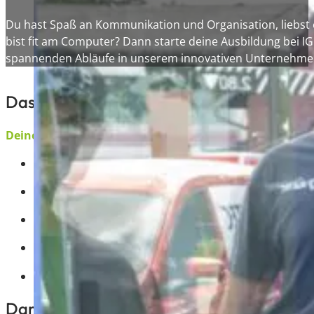
Du hast Spaß an Kommunikation und Organisation, liebst 
bist fit am Computer? Dann starte deine Ausbildung bei IG
spannenden Abläufe in unserem innovativen Unternehme
Das erwartet dich
Deine Ausbildung
Kommunikation mit Kunden und Lieferanten
Abwicklung von organisatorischen und kaufmännisc
Unterstützung bei Projekten und im Austausch mit 
Einblick in verschiedene Bereiche wie Verwaltung, B
Arbeiten mit modernen IT-Systemen und digitalen To
Darauf kannst du dich freuen: