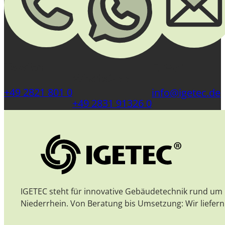
Telefon
E-Mail
WhatsApp
+49 2821 801 0
info@igetec.de
+49 2831 91326 0
IGETEC steht für innovative Gebäudetechnik rund um 
Niederrhein. Von Beratung bis Umsetzung: Wir liefe
Follow us on Instagram
Follow us on Facebook
Auf LinkedIn ansehen